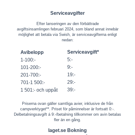
Serviceavgifter
Efter lanseringen av den förbättrade
avgiftsinsamlingen februari 2024, som bland annat innebär
möjlighet att betala via Swish, är serviceavgifterna enligt
nedan:
Serviceavgift*
Avibelopp
5:-
1-100:-
9:-
101-200:-
19:-
201-700:-
29:-
701-1 500:-
39:-
1 501:- och uppåt
Priserna ovan gäller samtliga avier, inklusive de från
campverktyget**. Priset för påminnelser är fortsatt 0:-.
Delbetalningsavgift á 9:-/betalning tillkommer om avin betalas
fler än en gång.
laget.se Bokning