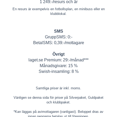
1 249:-/resurs och år
En resurs är exempelvis en fotbollsplan, en minibuss eller en
klubblokal.
SMS
GruppSMS: 0:-
BetalSMS: 0,39:-/mottagare
Övrigt
laget.se Premium: 29:-/månad***
Månadsgivare: 15 %
Swish-insamling: 8 %
Samtliga priser är inkl. moms.
Vänligen se
denna sida
för priser på Silverpaket, Guldpaket
och klubbpaket.
*Kan läggas på avimottagaren (vanligast). Beloppet dras av
innan pengarna betalas ut till föreningen.